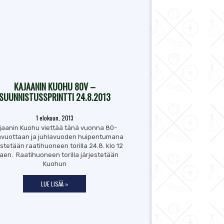
KAJAANIN KUOHU 80V –
SUUNNISTUSSPRINTTI 24.8.2013
1 elokuun, 2013
jaanin Kuohu viettää tänä vuonna 80-
avuottaan ja juhlavuoden huipentumana
estetään raatihuoneen torilla 24.8. klo 12
kaen. Raatihuoneen torilla järjestetään
Kuohun
LUE LISÄÄ »