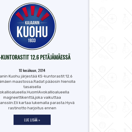
-KUNTORASTIT 12.6 PETÄJÄMÄESSÄ
10 kesäkuun, 2014
anin Kuohu järjestää KS-kuntorastit 12.6
ämäen maastossa.Radat pääosin hienolla
tasaisella
okallioalueella.Huom!Avokallioalueella
magneettikenttä,joka vaikuttaa
nssiin.Eli kartaa lukemalla parasta.Hyvä
rastinotto harjoitus ennen
LUE LISÄÄ »