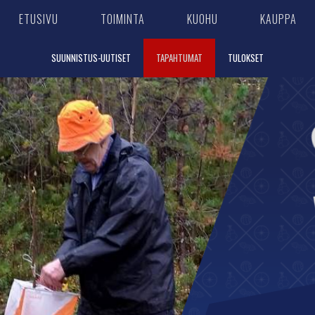
ETUSIVU
TOIMINTA
KUOHU
KAUPPA
SUUNNISTUS-UUTISET
TAPAHTUMAT
TULOKSET
Suunnistustaito o
luonnossa lii
m
Kajaanin