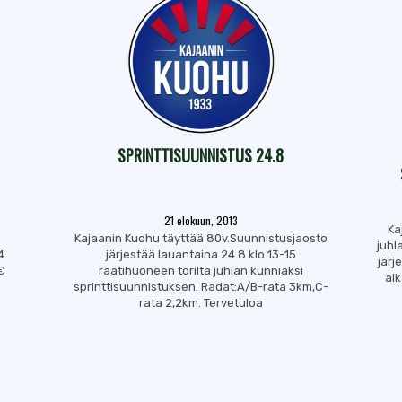
SPRINTTISUUNNISTUS 24.8
21 elokuun, 2013
Ka
Kajaanin Kuohu täyttää 80v.Suunnistusjaosto
juhl
4.
järjestää lauantaina 24.8 klo 13-15
järj
€
raatihuoneen torilta juhlan kunniaksi
al
sprinttisuunnistuksen. Radat:A/B-rata 3km,C-
rata 2,2km. Tervetuloa