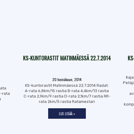
KS-KUNTORASTIT MATINMÄESSÄ 22.7.2014
KS
Kaja
20 heinäkuun, 2014
Petäj
KS-kuntorastit Matinmäessä 22.7.2014 Radat:
rata
A-rata 6,8km/15 rastia B-rata 4,4km/13 rastia
C-rata
av
C-rata 2,9km/9 rastia D-rata 2,1km/7 rastia RR-
a
rata 2km/5 rastia Ratamestari
kompa
LUE LISÄÄ »