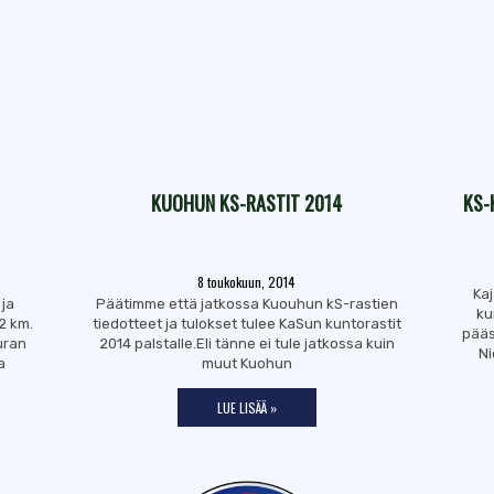
KUOHUN KS-RASTIT 2014
KS-
8 toukokuun, 2014
Kaj
 ja
Päätimme että jatkossa Kuouhun kS-rastien
ku
2 km.
tiedotteet ja tulokset tulee KaSun kuntorastit
pääs
uran
2014 palstalle.Eli tänne ei tule jatkossa kuin
Ni
a
muut Kuohun
LUE LISÄÄ »