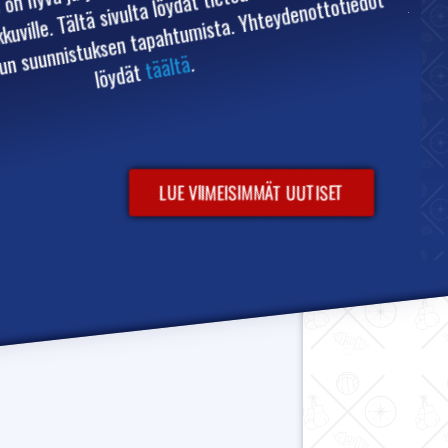
istä
. Yhteydenottotiedot
.
täältä
löydät
LUE VIIMEISIMMÄT UUTISET