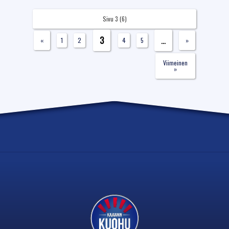
Sivu 3 (6)
3
...
«
1
2
4
5
»
Viimeinen
»