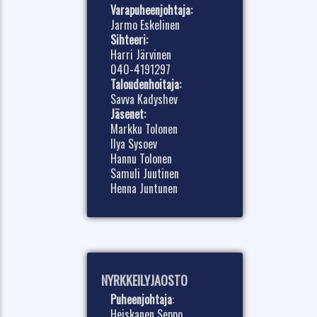
Varapuheenjohtaja:
Jarmo Eskelinen
Sihteeri:
Harri Järvinen
040-4191297
Taloudenhoitaja:
Savva Kadyshev
Jäsenet:
Markku Tolonen
Ilya Sysoev
Hannu Tolonen
Samuli Juutinen
Henna Juntunen
NYRKKEILYJAOSTO
Puheenjohtaja
:
Heiskanen Seppo