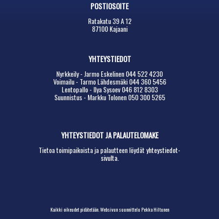
POSTIOSOITE
Ratakatu 39 A 12
87100 Kajaani
YHTEYSTIEDOT
Nyrkkeily - Jarmo Eskelinen 044 522 4230
Voimailu - Tarmo Lähdesmäki 044 360 5456
Lentopallo - Ilya Sysoev 046 812 8303
Suunnistus - Markku Tolonen 050 300 5265
YHTEYSTIEDOT JA PALAUTELOMAKE
Tietoa toimipaikoista ja palautteen löydät
yhteystiedot-
sivulta.
Kaikki oikeudet pidätetään.
Websivun suunnittelu Pekka Hiltunen