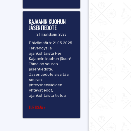
KAJAANIN KUOHUN
JÄSENTIEDOTE
21 maaliskuun, 2025
Päivämäärä: 21.03.2025
Tervehdys ja
ajankohtaista Hei
Kajaanin kuohun jäsen!
Tämä on seuran
jäsentiedote.
Jäsentiedote sisältää
seuran
yhteyshenkilöiden
yhteystiedot,
ajankohtaista tietoa
LUE LISÄÄ »