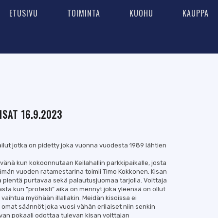
ETUSIVU
TOIMINTA
KUOHU
KAUPPA
SAT 16.9.2023
lut jotka on pidetty joka vuonna vuodesta 1989 lähtien
vänä kun kokoonnutaan Keilahallin parkkipaikalle, josta
Tämän vuoden ratamestarina toimii Timo Kokkonen. Kisan
 pientä purtavaa sekä palautusjuomaa tarjolla. Voittaja
asta kun ”protesti” aika on mennyt joka yleensä on ollut
t vaihtua myöhään illallakin. Meidän kisoissa ei
omat säännöt joka vuosi vähän erilaiset niin senkin
uvan pokaali odottaa tulevan kisan voittajan