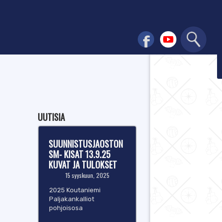
UUTISIA
SUUNNISTUSJAOSTON
SM- KISAT 13.9.25
KUVAT JA TULOKSET
15 syyskuun, 2025
2025 Koutaniemi
Paljakankalliot
pohjoisosa