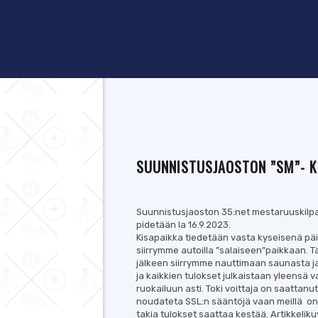
SUUNNISTUSJAOSTON ”SM”- KI
Suunnistusjaoston 35:net mestaruuskilpai
pidetään la 16.9.2023.
Kisapaikka tiedetään vasta kyseisenä päi
siirrymme autoilla ”salaiseen”paikkaan. 
jälkeen siirrymme nauttimaan saunasta ja
ja kaikkien tulokset julkaistaan yleensä v
ruokailuun asti. Toki voittaja on saattanu
noudateta SSL:n sääntöjä vaan meillä on 
takia tulokset saattaa kestää. Artikkelik