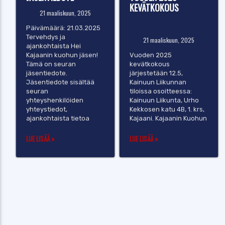
KEVÄTKOKOUS
21 maaliskuun, 2025
Päivämäärä: 21.03.2025
Tervehdys ja
21 maaliskuun, 2025
ajankohtaista Hei
Kajaanin kuohun jäsen!
Vuoden 2025
Tämä on seuran
kevätkokous
jäsentiedote.
järjestetään 12.5,
Jäsentiedote sisältää
Kainuun Liikunnan
seuran
tiloissa osoitteessa:
yhteyshenkilöiden
Kainuun Liikunta, Urho
yhteystiedot,
Kekkosen katu 4B, 1. krs,
ajankohtaista tietoa
Kajaani. Kajaanin Kuohun
LUE LISÄÄ »
LUE LISÄÄ »