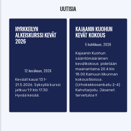
UUTISIA
NYRKKEILYN
KAJAANIN KUOHUN
ALKEISKURSSI KEVÄT
KEVÄT KOKOUS
2026
5 huhtikuun, 2026
Kajaanin Kuohun
sääntömääräinen
kevätkokous pidetään
maanantaina 20.4 klo
12 kesäkuun, 2026
18.00 Kainuun liikunnan
Keväät kausi 13.1-
kokoustiloissa .
21.5.2026. Syksyllä kurssi
(Urhokekkosenkatu 2-4)
jatkuu 1.9 klo 17.30.
Kahvitarjoilu. Jäsenet
Hyvää kesää.
tervetuloa !!