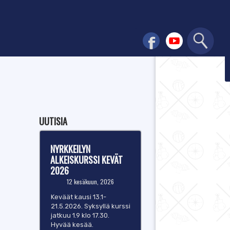
UUTISIA
NYRKKEILYN
ALKEISKURSSI KEVÄT
2026
12 kesäkuun, 2026
Keväät kausi 13.1-
21.5.2026. Syksyllä kurssi
jatkuu 1.9 klo 17.30.
Hyvää kesää.