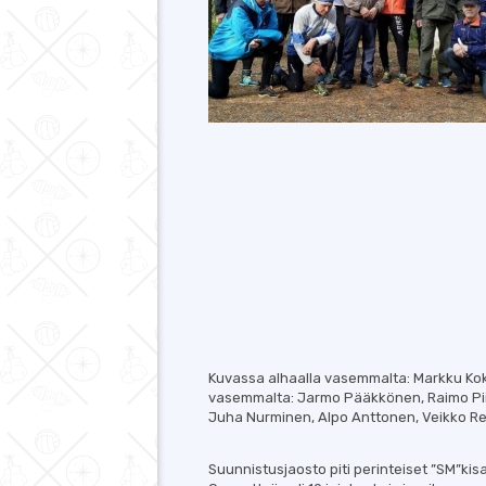
Kuvassa alhaalla vasemmalta: Markku Ko
vasemmalta: Jarmo Pääkkönen, Raimo Piir
Juha Nurminen, Alpo Anttonen, Veikko Rep
Suunnistusjaosto piti perinteiset ”SM”ki