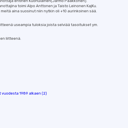
 osanottaja entinen Kuohulainen(Jarmo Pääkkönen).
nottajina toimi Alpo Anttonen ja Taisto Leinonen KajKu.
on meitä aina suosinut niin nytkin oli +10 aurinkoinen sää.
itteenä useampia tuloksia joista selviää tasoitukset ym.
n liitteenä.
t vuodesta 1989 alkaen (2)