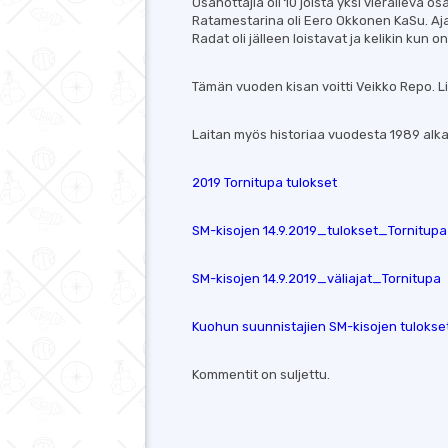
Osanottajia oli 10 joista yksi vieraileva
Ratamestarina oli Eero Okkonen KaSu. Aja
Radat oli jälleen loistavat ja kelikin kun 
Tämän vuoden kisan voitti Veikko Repo. Li
Laitan myös historiaa vuodesta 1989 alkae
2019 Tornitupa tulokset
SM-kisojen 14.9.2019_tulokset_Tornitupa
SM-kisojen 14.9.2019_väliajat_Tornitupa
Kuohun suunnistajien SM-kisojen tulokse
Kommentit on suljettu.