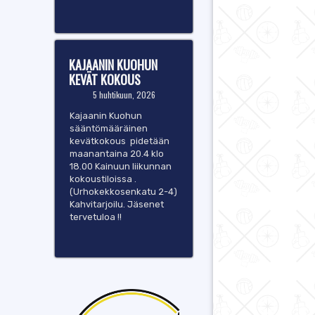
KAJAANIN KUOHUN
KEVÄT KOKOUS
5 huhtikuun, 2026
Kajaanin Kuohun
sääntömääräinen
kevätkokous pidetään
maanantaina 20.4 klo
18.00 Kainuun liikunnan
kokoustiloissa .
(Urhokekkosenkatu 2-4)
Kahvitarjoilu. Jäsenet
tervetuloa !!