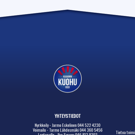
YHTEYSTIEDOT
Nyrkkeily - Jarmo Eskelinen 044 522 4230
Voimailu - Tarmo Lähdesmäki 044 360 5456
Tietoa toimi
Lentopallo - Ilya Sysoev 046 812 8303