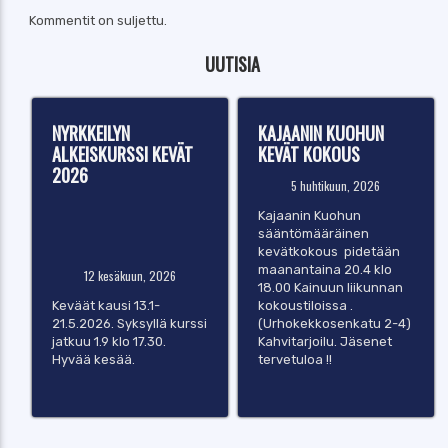
Kommentit on suljettu.
UUTISIA
NYRKKEILYN
KAJAANIN KUOHUN
ALKEISKURSSI KEVÄT
KEVÄT KOKOUS
2026
5 huhtikuun, 2026
Kajaanin Kuohun
sääntömääräinen
kevätkokous pidetään
maanantaina 20.4 klo
12 kesäkuun, 2026
18.00 Kainuun liikunnan
Keväät kausi 13.1-
kokoustiloissa .
21.5.2026. Syksyllä kurssi
(Urhokekkosenkatu 2-4)
jatkuu 1.9 klo 17.30.
Kahvitarjoilu. Jäsenet
Hyvää kesää.
tervetuloa !!