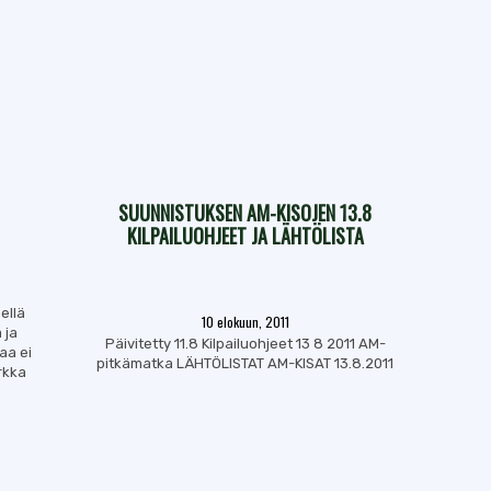
SUUNNISTUKSEN AM-KISOJEN 13.8
KILPAILUOHJEET JA LÄHTÖLISTA
ellä
10 elokuun, 2011
 ja
Päivitetty 11.8 Kilpailuohjeet 13 8 2011 AM-
aa ei
pitkämatka LÄHTÖLISTAT AM-KISAT 13.8.2011
rkka