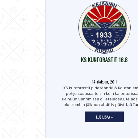
KS KUNTORASTIT 16.8
14 elokuun, 2011
KS kuntorastit pidetään 16.8 Koutaniem
pohjoisosassa toisin kuin kalenterissa
Kainuun Sanomissa oli eteläosa.Eteläos
ole trombin jälkeen ehditty päivittää.Ta
LUE LISÄÄ »