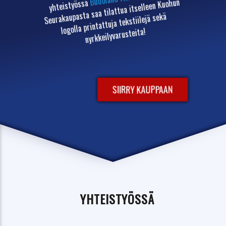
Seurakaupasta saa tilattua itselleen Kuohun
yhteistyössä
logolla printattuja tekstiilejä sekä
nyrkkeilyvarusteita!
SIIRRY KAUPPAAN
YHTEISTYÖSSÄ