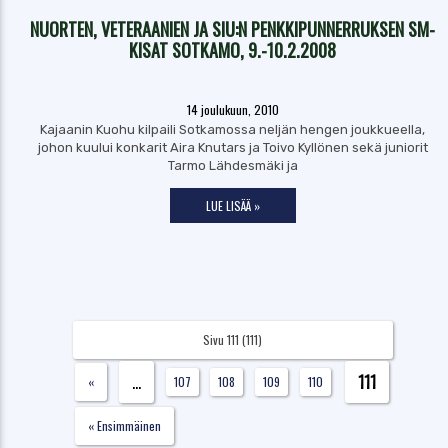
NUORTEN, VETERAANIEN JA SIU:N PENKKIPUNNERRUKSEN SM-
KISAT SOTKAMO, 9.-10.2.2008
14 joulukuun, 2010
Kajaanin Kuohu kilpaili Sotkamossa neljän hengen joukkueella,
johon kuului konkarit Aira Knutars ja Toivo Kyllönen sekä juniorit
Tarmo Lähdesmäki ja
LUE LISÄÄ »
Sivu 111 (111)
...
111
«
107
108
109
110
« Ensimmäinen