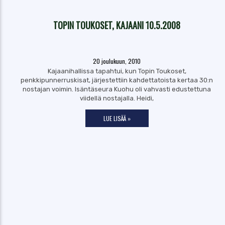
TOPIN TOUKOSET, KAJAANI 10.5.2008
20 joulukuun, 2010
Kajaanihallissa tapahtui, kun Topin Toukoset,
penkkipunnerruskisat, järjestettiin kahdettatoista kertaa 30:n
nostajan voimin. Isäntäseura Kuohu oli vahvasti edustettuna
viidellä nostajalla. Heidi,
LUE LISÄÄ »