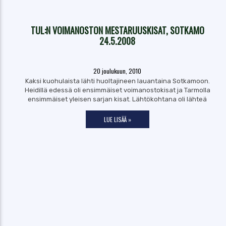
TUL:N VOIMANOSTON MESTARUUSKISAT, SOTKAMO
24.5.2008
20 joulukuun, 2010
Kaksi kuohulaista lähti huoltajineen lauantaina Sotkamoon.
Heidillä edessä oli ensimmäiset voimanostokisat ja Tarmolla
ensimmäiset yleisen sarjan kisat. Lähtökohtana oli lähteä
LUE LISÄÄ »